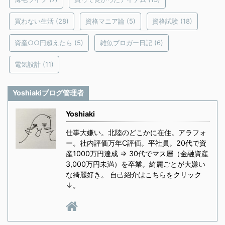
買わない生活
(28)
資格マニア論
(5)
資格試験
(18)
資産○○円超えたら
(5)
雑魚ブロガー日記
(6)
電気設計
(11)
Yoshiakiブログ管理者
Yoshiaki
仕事大嫌い。北陸のどこかに在住。アラフォ
ー。社内評価万年C評価。平社員。20代で資
産1000万円達成 ⇒ 30代でマス層（金融資産
3,000万円未満）を卒業。綺麗ごとが大嫌い
な綺麗好き。 自己紹介はこちらをクリック
↓。