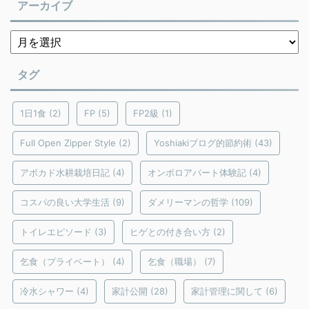
アーカイブ
タグ
1日1食
(2)
FP
(5)
FP2級
(1)
Full Open Zipper Style
(2)
Yoshiakiブログ的節約術
(43)
アボカド水耕栽培日記
(4)
オンボロアパート体験記
(4)
コスパの良い大学生活
(9)
ダメリーマンの哲学
(109)
トイレエピソード
(3)
ヒゲとの付き合い方
(2)
乞食（プライベート）
(4)
乞食（職場）
(7)
冷水シャワー
(4)
家計公開
(28)
家計管理に関して
(6)