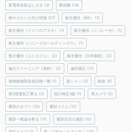
家電寿命延ばしネタ
(3)
断捨離
(14)
株やりたい人向け情報
(27)
株主優待（IKK）
(1)
株主優待（クスリのアオキ）
(1)
株主優待（ノバレーゼ）
(1)
株主優待（ハニーズホールディングス）
(1)
株主優待（ユニカフェ）
(2)
株主優待（日本製紙）
(2)
歯のクリーニング（無料）
(2)
歯列矯正
(11)
毒物劇物取扱者試験一般
(1)
湯シャン
(2)
献血
(8)
第2種電気工事士
(2)
統計検定3級
(1)
胃カメラ
(2)
蓄財のタブー
(15)
蓄財コラム
(12)
蓄財一般論を斬る
(11)
蓄財生活の感想
(10)
薄毛ライフ
(7)
買って良かったアイテム
(13)