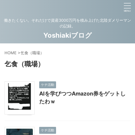
働きたくない。それだけで資産3000万円を積み上げた北陸ダメリーマン
の記録。
Yoshiakiブログ
HOME
>
乞食（職場）
乞食（職場）
ケチ活動
AIを学びつつAmazon券をゲットし
たわｗ
ケチ活動