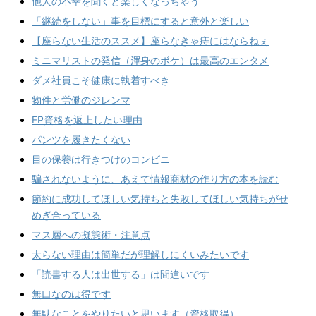
他人の不幸を聞くと楽しくなっちゃう
「継続をしない」事を目標にすると意外と楽しい
【座らない生活のススメ】座らなきゃ痔にはならねぇ
ミニマリストの発信（渾身のボケ）は最高のエンタメ
ダメ社員こそ健康に執着すべき
物件と労働のジレンマ
FP資格を返上したい理由
パンツを履きたくない
目の保養は行きつけのコンビニ
騙されないように、あえて情報商材の作り方の本を読む
節約に成功してほしい気持ちと失敗してほしい気持ちがせ
めぎ合っている
マス層への擬態術・注意点
太らない理由は簡単だが理解しにくいみたいです
「読書する人は出世する」は間違いです
無口なのは得です
無駄なことをやりたいと思います（資格取得）