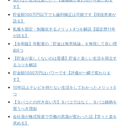
す】
貯金額100万円以下でも歯列矯正は可能です【現役患者が
語る】
私服を固定・制服化するメリット4つを解説【固定歴11年
が語る】
【令和版】年配者の「貯金は無意味論」を無視して良い理
由5つ
【貯金が楽しくないのは普通】貯金と楽しい生活を両立す
るコツを解説
貯金額1000万円はパワーです【評価が一瞬で変わりま
す】
10年以上テレビを持たない生活をしてわかったメリット5
つ
【タバコとの付き合い方】タバコではなく、タバコ銘柄を
買うべき理由
会社員が株式投資で労働の意識が変わった話【堂々と楽を
求める】