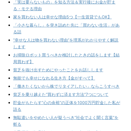
「実は要らないもの」を知る方法＆実行後にお金が貯ま
る・モテる理由
家を買わない人は幸せな理由5つ【一生賃貸でもOK】
「小さな暮らし」を突き詰めた先に「買わない生活」があ
る話
”幸せな人は物を買わない理由”を理系がわかりやすく解説
します
お掃除ロボット買うべきか検討したときの話をします【結
局買わず】
貧乏を抜け出すためにやったことをお話しします
無能でも幸せになれる生き方【金がすべて】
「働きたくないから株でリタイアしたい」ならこうすべき
貧乏を乗り越えた”買わずに済ます方法”7つについて
貯金がもたらす”心の余裕”の正体を1000万円貯金した私が
語る
無駄遣いをやめたい人が疑うべき”社会でよく聞く言葉”を
斬る