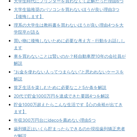
大学生時代にプリンターを買わなくて正解だった理由6つ
大学生協推奨のパソコンを買わないほうが良い理由3つ
【後悔します】
理系の大学生は教科書を買わないほうが良い理由4つを大
学院卒が語る
買い物に後悔しないために必要な考え方・行動をお話しし
ます
車を買わないことは賢いのか？軽自動車歴10年の会社員が
解説
”お金を使わない人ってつまらない”と思われないケースを
解説
貧乏生活を楽しむために必要なこと5か条を解説
20代で貯金1000万円を達成できた要因4つを解説
貯金1000万超えたらこんな生活です【心の余裕が出てき
ます】
年収300万円台にidecoを薦めない理由5つ
歯列矯正はいくら貯まったらできるのか現役歯列矯正患者
が解説