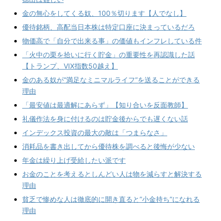
金の無心をしてくる奴、100％切ります【人でなし】
優待銘柄、高配当日本株は特定口座に決まっているだろ
物価高で「自分で出来る事」の価値もインフレしている件
「火中の栗を拾いに行く貯金」の重要性を再認識した話
【トランプ、VIX指数50越え】
金のある奴が“満足なミニマルライフ”を送ることができる
理由
「最安値は最適解にあらず」【知り合いを反面教師】
礼儀作法を身に付けるのは貯金後からでも遅くない話
インデックス投資の最大の敵は「つまらなさ」
消耗品を書き出してから優待株を調べると後悔が少ない
年金は繰り上げ受給したい派です
お金のことを考えるとしんどい人は物を減らすと解決する
理由
貧乏で惨めな人は徹底的に開き直ると”小金持ち”になれる
理由