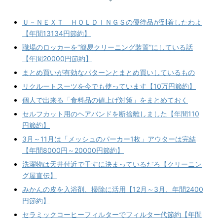
Ｕ－ＮＥＸＴ ＨＯＬＤＩＮＧＳの優待品が到着したわよ
【年間13134円節約】
職場のロッカーを“簡易クリーニング装置”にしている話
【年間20000円節約】
まとめ買いが有効なパターンとまとめ買いしているもの
リクルートスーツを今でも使っています【10万円節約】
個人で出来る「食料品の値上げ対策」をまとめておく
セルフカット用のヘアバンドを断捨離しました【年間110
円節約】
3月～11月は「メッシュのパーカー1枚」アウターは完結
【年間8000円～20000円節約】
洗濯物は天井付近で干すに決まっているだろ【クリーニン
グ屋直伝】
みかんの皮を入浴剤、掃除に活用【12月～3月、年間2400
円節約】
セラミックコーヒーフィルターでフィルター代節約【年間