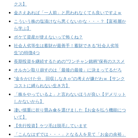
クス】
金さえあれば「一人前」と思われなくても良いですよｗ
こういう株の塩漬けなら悪くないかな・・・？【富裕層か
ら学ぶ】
ボケて資産が使えないって怖くね？
社会人劣等生は蓄財が最善手！蓄財できる“社会人劣等
生“の特徴4つ
長期投資を継続するための“ワンチャン銘柄”保有のススメ
オルカン取り崩すのは「最後の最後」に決まってるだろ
“金をかけた分、回収しなきゃ”の考えが嫌だわｗ【サンク
コストに縛られない生き方】
「株をやっているよ」と言わないほうが良い【デメリット
しかないから】
凄い慎重に折り畳み傘を選びました【お金を払う機能につ
いて】
【先行投資】ケツ毛は脱毛しています
「こんなはずでは・・・」となる人を見て「お金の余裕」