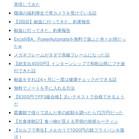
実現してみた
職場の福利厚生で胃カメラを受けている話
【2回目】献血に行ってきた。釣果報告
献血に行ってきた。釣果報告
ExcelVBA、PowerAutomateを無料で遊ぶと色々お得だっ
たw
メガネフレームがタダで高級フレームになった話
【総支出4000円】インターンシップで和歌山県にプチ旅
行できた話
献血をすれば4ヶ月に一度は健康チェックができる話
無料でノートを手に入れる方法
【8300円でFP3級合格】古いテキストで合格できるよう
だ
図書館で借りて読んだ本の総額を調べたら72万円だった
【乞食体験記】食べ物が貰える早朝の挨拶ルーティン
【セルフで再生】メルカリで1000円の鉄フライパンを復
活！