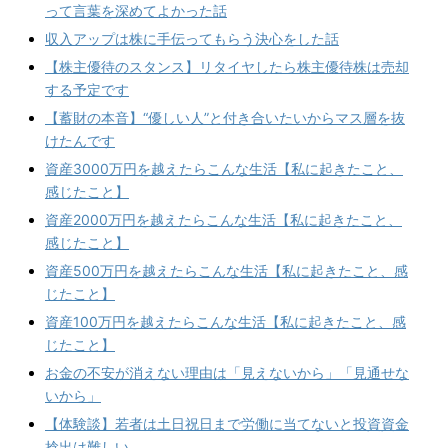
って言葉を深めてよかった話
収入アップは株に手伝ってもらう決心をした話
【株主優待のスタンス】リタイヤしたら株主優待株は売却
する予定です
【蓄財の本音】“優しい人”と付き合いたいからマス層を抜
けたんです
資産3000万円を越えたらこんな生活【私に起きたこと、
感じたこと】
資産2000万円を越えたらこんな生活【私に起きたこと、
感じたこと】
資産500万円を越えたらこんな生活【私に起きたこと、感
じたこと】
資産100万円を越えたらこんな生活【私に起きたこと、感
じたこと】
お金の不安が消えない理由は「見えないから」「見通せな
いから」
【体験談】若者は土日祝日まで労働に当てないと投資資金
捻出は難しい