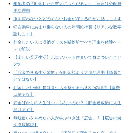
年配者の「貯金したら貧乏につながるよ～」発言は心配無
用な理由
服を買わないとどのくらいお金が貯まるのがお話しします
軽自動車にあまり乗らない人の年間維持費【リアルな数字
話します】
貯金したい人は収納グッズを断捨離すべき理由を体験ベー
スで解説
【楽しい貧乏生活】ボロアパート住まいで身についたこと
5つ
「貯金できる生活習慣」が貯金額より大切な理由【綺麗ご
とではない】
貯金したい会社員は食生活を整えるべき3つの理由【食費
は削るな】
貯金ばかりの人生はつまらないのか？【貯金達成後に人生
開けます】
無駄使いをやめたい人が学ぶべきは「広告」！【広告の罠
を徹底解説】
買わない生活は楽しい！【価値観が変わるから楽しめま