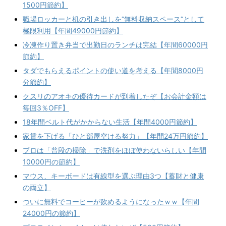
1500円節約】
職場ロッカーと机の引き出しを“無料収納スペース“として
極限利用【年間49000円節約】
冷凍作り置き弁当で出勤日のランチは完結【年間60000円
節約】
タダでもらえるポイントの使い道を考える【年間8000円
分節約】
クスリのアオキの優待カードが到着したぞ【お会計金額は
毎回3％OFF】
18年間ベルト代がかからない生活【年間4000円節約】
家賃を下げる「ひと部屋空ける努力」【年間24万円節約】
プロは「普段の掃除」で洗剤をほぼ使わないらしい【年間
10000円の節約】
マウス、キーボードは有線型を選ぶ理由3つ【蓄財と健康
の両立】
ついに無料でコーヒーが飲めるようになったｗｗ【年間
24000円の節約】