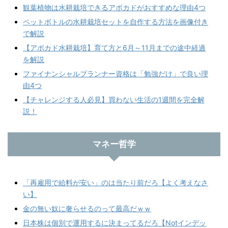
観葉植物は水耕栽培できるアボカドがおすすめな理由4つ
ペットボトルの水耕栽培セットを自作する方法を画像付き
で解説
【アボカド水耕栽培】育て方と6月～11月までの途中経過
を解説
ファイナンシャルプランナー資格は「勉強だけ」で良い理
由4つ
【チャレンジする人必見】買わない生活の1週間を完全解
説！
マネー哲学
「再雇用で給料が安い」のは当たり前だろ【よく考えなさ
い】
金の無い奴に奢らせるのって最高だｗｗ
日本株は個別で運用するに決まってるだろ【Notインデッ