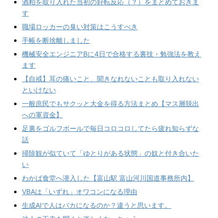
酒粕を取り入れた当初の好転反応（？）をまとめておきま
す
職場ロッカーの臭い対策はこうすべき
手帳を断捨離しました
機械安全エンジニアBに4日で合格する裏技・勉強法を教え
ます
【自戒】耳の痛いこと、聞きなれないことも取り入れない
といけない
一般庶民でもサクッと大金を得る方法まとめ【マス層脱出
への軍資金】
足裏をゴルフボールで毎日コロコロしてたら疲れ知らずな
話
掃除観が似ていて「ゆとりがある状態」の奴と付き合いた
い
わかば食堂へ潜入した【富山駅 富山河川国道事務所内】
VBAは「いずれ」オワコンになる理由
生成AIで人はバカになるのか？違うと思います。