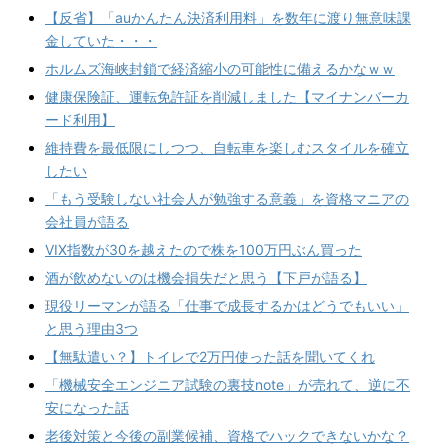
【反省】「auかんたん決済利用料」を数年に渡り無意味課
金していた・・・
ホルムズ海峡封鎖で経済縮小の可能性に備えるかなｗｗ
健康保険証、運転免許証を削減しました【マイナンバーカ
ード利用】
維持費を最低限にしつつ、自転車を楽しむスタイルを確立
したい
「もう受験しない社会人が勉強する意義」を資格マニアの
会社員が語る
VIX指数が30を越えたので株を100万円ぶん買った
酒が飲めないのは機会損失だと思う【下戸が語る】
現役リーマンが語る「仕事で成長するかはどうでもいい」
と思う理由3つ
【無駄遣い？】トイレで2万円使った話を聞いてくれ
「機械安全エンジニア試験の裏技note」が売れて、逆に不
安になった話
老後対策と今後の副業候補、資格でハックできないかな？