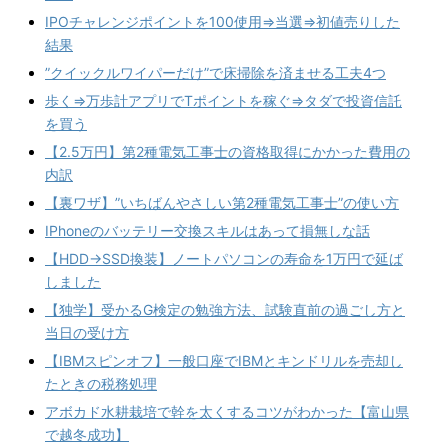
IPOチャレンジポイントを100使用⇒当選⇒初値売りした
結果
”クイックルワイパーだけ”で床掃除を済ませる工夫4つ
歩く⇒万歩計アプリでTポイントを稼ぐ⇒タダで投資信託
を買う
【2.5万円】第2種電気工事士の資格取得にかかった費用の
内訳
【裏ワザ】”いちばんやさしい第2種電気工事士”の使い方
IPhoneのバッテリー交換スキルはあって損無しな話
【HDD→SSD換装】ノートパソコンの寿命を1万円で延ば
しました
【独学】受かるG検定の勉強方法、試験直前の過ごし方と
当日の受け方
【IBMスピンオフ】一般口座でIBMとキンドリルを売却し
たときの税務処理
アボカド水耕栽培で幹を太くするコツがわかった【富山県
で越冬成功】