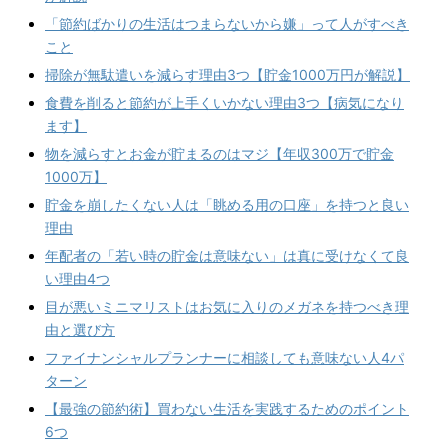
「節約ばかりの生活はつまらないから嫌」って人がすべき
こと
掃除が無駄遣いを減らす理由3つ【貯金1000万円が解説】
食費を削ると節約が上手くいかない理由3つ【病気になり
ます】
物を減らすとお金が貯まるのはマジ【年収300万で貯金
1000万】
貯金を崩したくない人は「眺める用の口座」を持つと良い
理由
年配者の「若い時の貯金は意味ない」は真に受けなくて良
い理由4つ
目が悪いミニマリストはお気に入りのメガネを持つべき理
由と選び方
ファイナンシャルプランナーに相談しても意味ない人4パ
ターン
【最強の節約術】買わない生活を実践するためのポイント
6つ