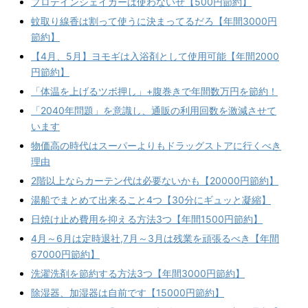
プロテインシェイカーは使わないぜ【500円節約】
蚊取り線香は割って使うに決まってるだろ【年間3000円
節約】
【4月、5月】ヨモギは入浴剤として使用可能【年間2000
円節約】
「体温を上げるツボ押し」+腹巻きで年間数万円を節約！
「2040年問題」を意識し、通販の利用回数を激減させて
います
物価高の時代はスーパーよりもドラッグストアに行くべき
理由
2階以上ならカーテン代は必要ないかも【20000円節約】
湯船でまとめて出来ること4つ【30分にギュッと凝縮】
日焼け止め費用を抑える方法3つ【年間1500円節約】
4月～6月は定時退社,7月～3月は残業を頑張るべき【年間
67000円節約】
洗濯洗剤を節約する方法3つ【年間3000円節約】
除湿器、加湿器は自前です【15000円節約】