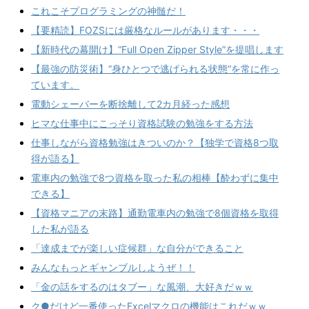
これこそプログラミングの神髄だ！
【要精読】FOZSには厳格なルールがあります・・・
【新時代の幕開け】“Full Open Zipper Style”を提唱します
【最強の防災術】“身ひとつで逃げられる状態“を常に作っ
ています。
電動シェーバーを断捨離して2カ月経った感想
ヒマな仕事中にこっそり資格試験の勉強をする方法
仕事しながら資格勉強はきついのか？【独学で資格8つ取
得が語る】
電車内の勉強で8つ資格を取った私の相棒【酔わずに集中
できる】
【資格マニアの末路】通勤電車内の勉強で8個資格を取得
した私が語る
「達成までが楽しい症候群」な自分ができること
みんなもっとギャンブルしようぜ！！
「金の話をするのはタブー」な風潮、大好きだｗｗ
ク●だけど一番使ったExcelマクロの機能はこれだｗｗ