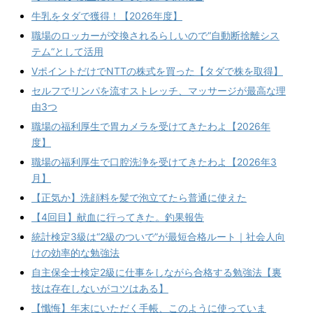
牛乳をタダで獲得！【2026年度】
職場のロッカーが交換されるらしいので“自動断捨離シス
テム“として活用
VポイントだけでNTTの株式を買った【タダで株を取得】
セルフでリンパを流すストレッチ、マッサージが最高な理
由3つ
職場の福利厚生で胃カメラを受けてきたわよ【2026年
度】
職場の福利厚生で口腔洗浄を受けてきたわよ【2026年3
月】
【正気か】洗顔料を髪で泡立てたら普通に使えた
【4回目】献血に行ってきた。釣果報告
統計検定3級は“2級のついで”が最短合格ルート｜社会人向
けの効率的な勉強法
自主保全士検定2級に仕事をしながら合格する勉強法【裏
技は存在しないがコツはある】
【懺悔】年末にいただく手帳、このように使っていま