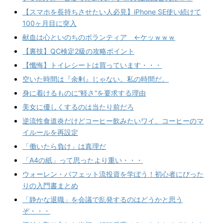
【スマホを長持ちさせたい人必見】iPhone SE使い続けて
100ヶ月目に突入
献血は心といのちのボランティア ←ケッｗｗｗ
【裏技】QC検定2級の攻略ポイント
【懺悔】トイレシートは買っています・・・
空いた時間は『余剰』じゃない。私の時間だ。
身に着けるものに“軽さ“を要求する理由
美女に優しくするのは当たり前だろ
逆流性食道炎だけどコーヒー飲みたいワイ、コーヒーのマ
イルールを再設定
「働いたら負け」は真理だ
「A4の紙」って思ったより重い・・・
ウォーレン・バフェット流投資を学ぼう！初心者にぴった
りの入門書まとめ
「静かな退職」を会議で乱発するのはどうかと思う
ぞ・・・