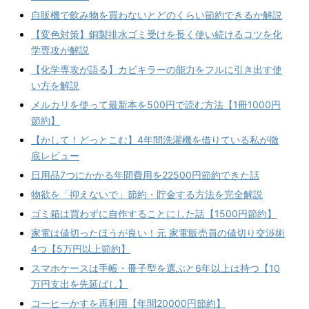
自販機で飲み物を買わないとどのくらい節約できるか解説
【変色対策】銅製排水ゴミ受けを長く使い続けるコツを化
学専攻が解説
【化学専攻が語る】カビキラーの能力をフルに引き出す使
い方を解説
メルカリを使って最新本を500円で読む方法【1冊1000円
節約】
【かして！どっとこむ】4年間洗濯機を借りている私が徹
底レビュー
日用品7つにかかる年間費用を22500円節約できた話
物欲を「抑えないで」節約・貯金する方法を完全解説
ゴミ箱は買わずに自作することにした話【1500円節約】
家電は値切ったほうが良い！元 家電販売員の値切り交渉術
4つ【5万円以上節約】
スマホケースは手帳・冊子型を選ぶと6年以上は持つ【10
万円支出を先延ばし】
コーヒーかすを再利用【年間20000円節約】