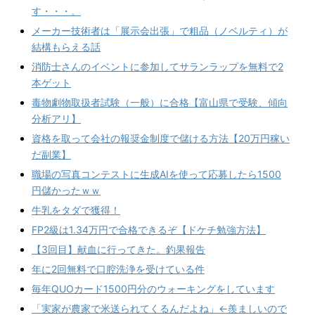
す・・・。
メーカー技術者は「展示会出張」で粗品（ノベルティ）が
結構もらえる話
消防士さんのイベントに参加してサランラップを無料で2
本ゲット
毒物劇物取扱者試験（一般）に合格【富山県で受験、傾向
分析アリ】
資格を取って会社の報奨金制度で儲ける方法【20万円稼い
だ副業】
職場の写真コンテストに生成AIを使って応募したら1500
円儲かったｗｗ
牛乳をタダで獲得！
FP2級は1.34万円で合格できるぞ【ドケチ勉強方法】
【3回目】献血に行ってきた。釣果報告
年に2回無料で口腔洗浄を受けている件
毎年QUOカード1500円分のウォーキングをしています
「実家が農家で米送られてくるんだよね」←羨ましいので