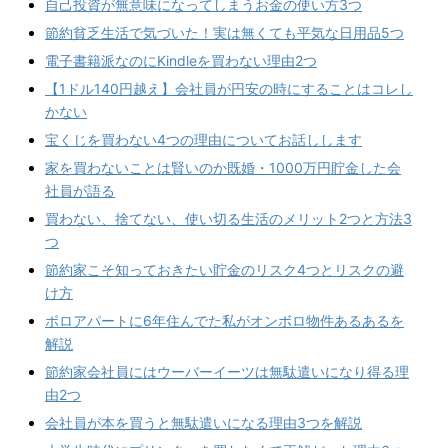
自己投資が無意味になってしまうお金の使い方3つ
節約貧乏生活で気づいた！実は無くても平気な日用品5つ
電子書籍派なのにKindleを買わない理由2つ
【1ドル140円越え】会社員が円安の時にすることはコレし
かない
宝くじを買わない4つの理由についてお話しします
家を買わないことは賢いのか既婚・1000万円貯金した会
社員が語る
買わない、捨てない、使い切る生活のメリット2つと方法3
つ
節約家こそ知っておきたい貯金のリスク4つとリスクの避
け方
ボロアパートに6年住んでた私がオンボロ物件あるあるを
解説
節約家会社員にはウーバーイーツは無駄遣いになり得る理
由2つ
会社員が本を買うと無駄遣いになる理由3つを解説