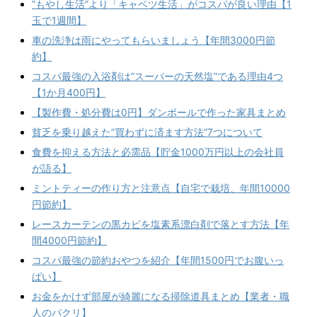
”もやし生活”より「キャベツ生活」がコスパが良い理由【1
玉で1週間】
車の洗浄は雨にやってもらいましょう【年間3000円節
約】
コスパ最強の入浴剤は”スーパーの天然塩”である理由4つ
【1か月400円】
【製作費・処分費は0円】ダンボールで作った家具まとめ
貧乏を乗り越えた”買わずに済ます方法”7つについて
食費を抑える方法と必需品【貯金1000万円以上の会社員
が語る】
ミントティーの作り方と注意点【自宅で栽培、年間10000
円節約】
レースカーテンの黒カビを塩素系漂白剤で落とす方法【年
間4000円節約】
コスパ最強の節約おやつを紹介【年間1500円でお腹いっ
ぱい】
お金をかけず部屋が綺麗になる掃除道具まとめ【業者・職
人のパクリ】