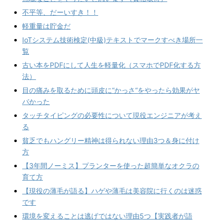
不平等、だーいすき！！
軽重量は貯金だ
IoTシステム技術検定(中級)テキストでマークすべき場所一
覧
古い本をPDFにして人生を軽量化（スマホでPDF化する方
法）
目の痛みを取るために頭皮に“かっさ“をやったら効果がヤ
バかった
タッチタイピングの必要性について現役エンジニアが考え
る
貧乏でもハングリー精神は得られない理由3つ＆身に付け
方
【3年間ノーミス】プランターを使った超簡単なオクラの
育て方
【現役の薄毛が語る】ハゲや薄毛は美容院に行くのは迷惑
です
環境を変えることは逃げではない理由5つ【実践者が語