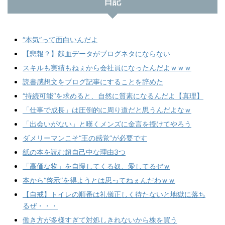
日記
“本気”って面白いんだよ
【悲報？】献血データがブログネタにならない
スキルも実績もねぇから会社員になったんだよｗｗｗ
読書感想文をブログ記事にすることを辞めた
“持続可能“を求めると、自然に質素になるんだよ【真理】
「仕事で成長」は圧倒的に周り道だと思うんだよなｗ
「出会いがない」と嘆くメンズに金言を授けてやろう
ダメリーマンこそ“王の感覚”が必要です
紙の本を読む超自己中な理由3つ
「高価な物」を自慢してくる奴、愛してるぜｗ
本から“啓示”を得ようとは思ってねぇんだわｗｗ
【自戒】トイレの順番は礼儀正しく待たないと地獄に落ち
るぜ・・・
働き方が多様すぎて対処しきれないから株を買う