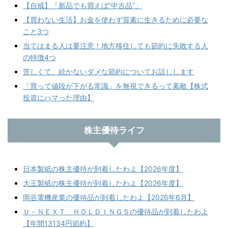
【自戒】「新品でも買えば”中古品”」
【買わない生活】お金を使わず質素に生きるために必要な
こと3つ
当てはまる人は要注意！地方移住しても節約に失敗する人
の特徴4つ
苦しくて、続かないダメな節約についてお話しします
「買って値段が下がる常識」を無視できるって素敵【株式
投資にハマった理由】
株主優待ライフ
日本製紙の株主優待が到着したわよ【2026年度】
大王製紙の株主優待が到着したわよ【2026年度】
岡谷電機産業の優待品が到着したわよ【2026年6月】
Ｕ－ＮＥＸＴ ＨＯＬＤＩＮＧＳの優待品が到着したわよ
【年間13134円節約】