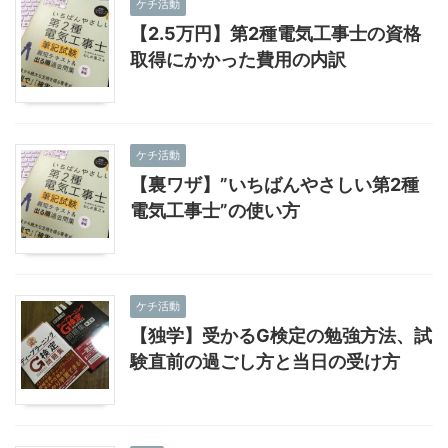
ケチ活動
【2.5万円】第2種電気工事士の資格
取得にかかった費用の内訳
ケチ活動
【裏ワザ】”いちばんやさしい第2種
電気工事士”の使い方
ケチ活動
【独学】受かるG検定の勉強方法、試
験直前の過ごし方と当日の受け方