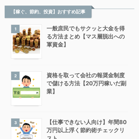
【稼ぐ、節約、投資】おすすめ記事
一般庶民でもサクッと大金を得
1
る方法まとめ【マス層脱出への
軍資金】
資格を取って会社の報奨金制度
2
で儲ける方法【20万円稼いだ副
業】
【仕事できない人向け】年間80
3
万円以上浮く節約術チェックリ
スト