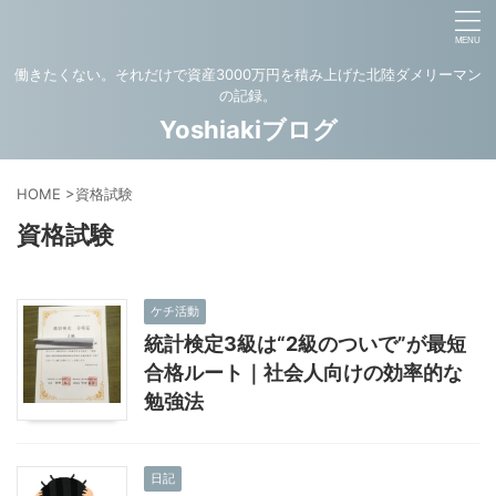
働きたくない。それだけで資産3000万円を積み上げた北陸ダメリーマン
の記録。
Yoshiakiブログ
HOME
>
資格試験
資格試験
ケチ活動
統計検定3級は“2級のついで”が最短
合格ルート｜社会人向けの効率的な
勉強法
日記