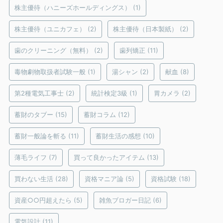
株主優待（ハニーズホールディングス）
(1)
株主優待（ユニカフェ）
(2)
株主優待（日本製紙）
(2)
歯のクリーニング（無料）
(2)
歯列矯正
(11)
毒物劇物取扱者試験一般
(1)
湯シャン
(2)
献血
(8)
第2種電気工事士
(2)
統計検定3級
(1)
胃カメラ
(2)
蓄財のタブー
(15)
蓄財コラム
(12)
蓄財一般論を斬る
(11)
蓄財生活の感想
(10)
薄毛ライフ
(7)
買って良かったアイテム
(13)
買わない生活
(28)
資格マニア論
(5)
資格試験
(18)
資産○○円超えたら
(5)
雑魚ブロガー日記
(6)
電気設計
(11)