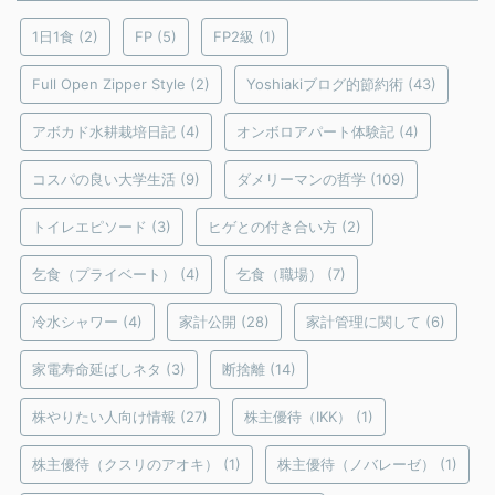
1日1食
(2)
FP
(5)
FP2級
(1)
Full Open Zipper Style
(2)
Yoshiakiブログ的節約術
(43)
アボカド水耕栽培日記
(4)
オンボロアパート体験記
(4)
コスパの良い大学生活
(9)
ダメリーマンの哲学
(109)
トイレエピソード
(3)
ヒゲとの付き合い方
(2)
乞食（プライベート）
(4)
乞食（職場）
(7)
冷水シャワー
(4)
家計公開
(28)
家計管理に関して
(6)
家電寿命延ばしネタ
(3)
断捨離
(14)
株やりたい人向け情報
(27)
株主優待（IKK）
(1)
株主優待（クスリのアオキ）
(1)
株主優待（ノバレーゼ）
(1)