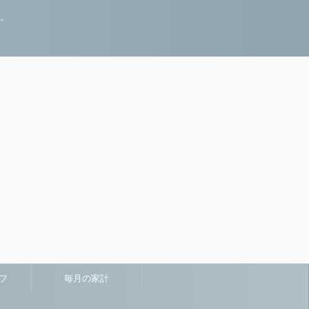
録。
フ
毎月の家計