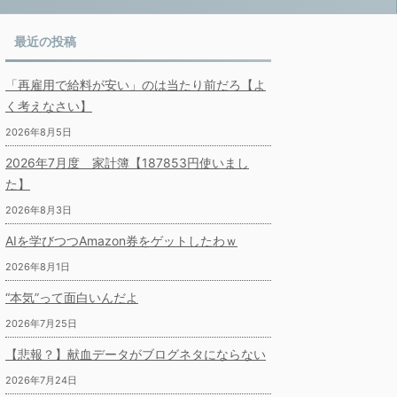
最近の投稿
「再雇用で給料が安い」のは当たり前だろ【よ
く考えなさい】
2026年8月5日
2026年7月度 家計簿【187853円使いまし
た】
2026年8月3日
AIを学びつつAmazon券をゲットしたわｗ
2026年8月1日
“本気”って面白いんだよ
2026年7月25日
【悲報？】献血データがブログネタにならない
2026年7月24日