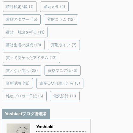
統計検定3級
(1)
胃カメラ
(2)
蓄財のタブー
(15)
蓄財コラム
(12)
蓄財一般論を斬る
(11)
蓄財生活の感想
(10)
薄毛ライフ
(7)
買って良かったアイテム
(13)
買わない生活
(28)
資格マニア論
(5)
資格試験
(18)
資産○○円超えたら
(5)
雑魚ブロガー日記
(6)
電気設計
(11)
Yoshiakiブログ管理者
Yoshiaki