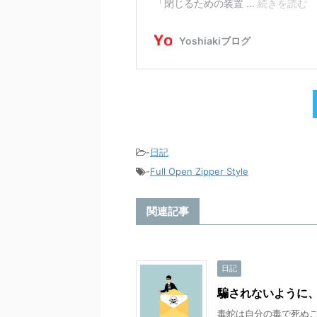
-
日記
-
Full Open Zipper Style
関連記事
日記
騙されないように
毒蛇は自分の毒で死ぬこ