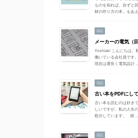
ものを知れば、自ずと回
材の作り方の本」をあえて
日記
メーカーの電気（
Yoshiaki こんにち
働いている会社員です。
現在は運良く電気設計 ..
日記
古い本をPDFにし
古い本を読むのは好きで
しいですが、私の人生の
処分しています。 紙 ..
日記