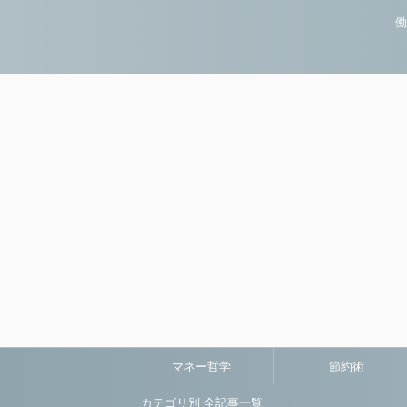
働
マネー哲学
節約術
カテゴリ別 全記事一覧