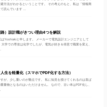
避方法がわかるということです。 その考えのもと、私は「情報商
読んでいます ...
回路）設計職がきつい理由4つを解説
は。私はYoshiakiと申します。 メーカーで電気設計エンジニアとして
 大学での専攻は化学でしたが、電気が好き＆得意で職業を変え、
.
て人生を軽量化（スマホでPDF化する方法）
すが、少し重いのが難点です。 私に知見を授けてくれるのは喜ば
重量物となるのはいただけません。 なので、古い本はPDF化し、
.