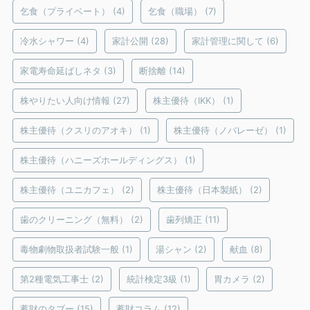
乞食（プライベート）
(4)
乞食（職場）
(7)
冷水シャワー
(4)
家計公開
(28)
家計管理に関して
(6)
家電寿命延ばしネタ
(3)
断捨離
(14)
株やりたい人向け情報
(27)
株主優待（IKK）
(1)
株主優待（クスリのアオキ）
(1)
株主優待（ノバレーゼ）
(1)
株主優待（ハニーズホールディングス）
(1)
株主優待（ユニカフェ）
(2)
株主優待（日本製紙）
(2)
歯のクリーニング（無料）
(2)
歯列矯正
(11)
毒物劇物取扱者試験一般
(1)
湯シャン
(2)
献血
(8)
第2種電気工事士
(2)
統計検定3級
(1)
胃カメラ
(2)
蓄財のタブー
(15)
蓄財コラム
(12)