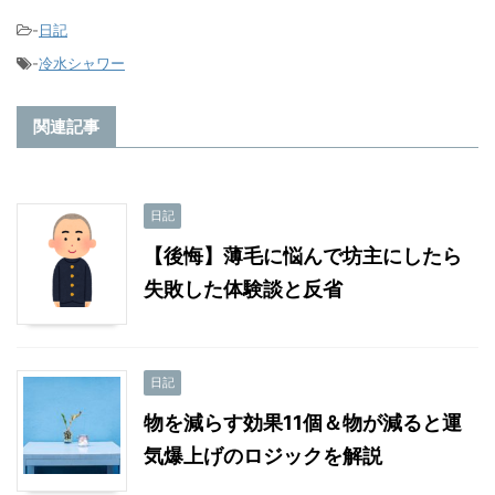
-
日記
-
冷水シャワー
関連記事
日記
【後悔】薄毛に悩んで坊主にしたら
失敗した体験談と反省
日記
物を減らす効果11個＆物が減ると運
気爆上げのロジックを解説