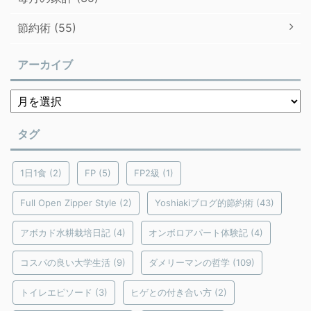
節約術 (55)
アーカイブ
タグ
1日1食
(2)
FP
(5)
FP2級
(1)
Full Open Zipper Style
(2)
Yoshiakiブログ的節約術
(43)
アボカド水耕栽培日記
(4)
オンボロアパート体験記
(4)
コスパの良い大学生活
(9)
ダメリーマンの哲学
(109)
トイレエピソード
(3)
ヒゲとの付き合い方
(2)