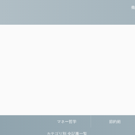
働
マネー哲学
節約術
カテゴリ別 全記事一覧