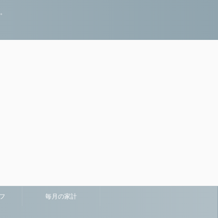
録。
フ
毎月の家計