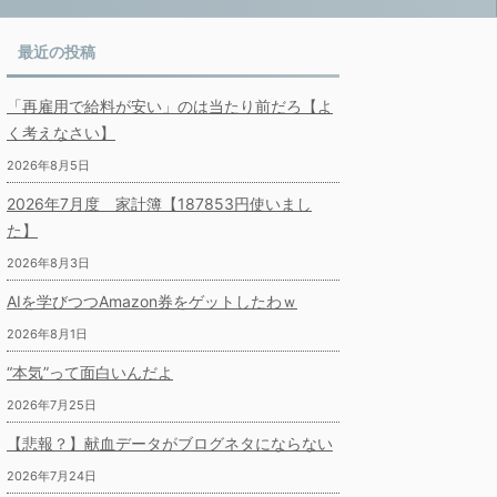
最近の投稿
「再雇用で給料が安い」のは当たり前だろ【よ
く考えなさい】
2026年8月5日
2026年7月度 家計簿【187853円使いまし
た】
2026年8月3日
AIを学びつつAmazon券をゲットしたわｗ
2026年8月1日
“本気”って面白いんだよ
2026年7月25日
【悲報？】献血データがブログネタにならない
2026年7月24日