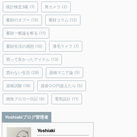
統計検定3級
(1)
胃カメラ
(2)
蓄財のタブー
(15)
蓄財コラム
(12)
蓄財一般論を斬る
(11)
蓄財生活の感想
(10)
薄毛ライフ
(7)
買って良かったアイテム
(13)
買わない生活
(28)
資格マニア論
(5)
資格試験
(18)
資産○○円超えたら
(5)
雑魚ブロガー日記
(6)
電気設計
(11)
Yoshiakiブログ管理者
Yoshiaki