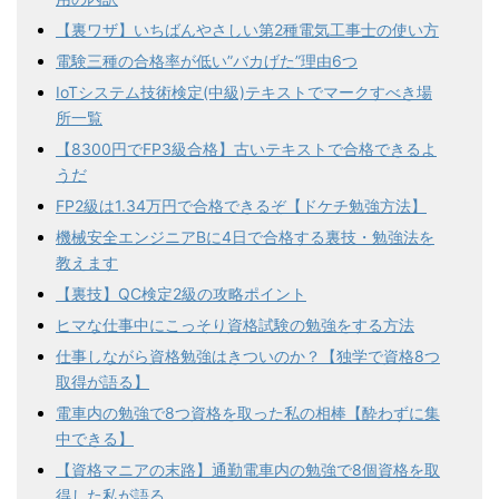
【裏ワザ】いちばんやさしい第2種電気工事士の使い方
電験三種の合格率が低い”バカげた”理由6つ
IoTシステム技術検定(中級)テキストでマークすべき場
所一覧
【8300円でFP3級合格】古いテキストで合格できるよ
うだ
FP2級は1.34万円で合格できるぞ【ドケチ勉強方法】
機械安全エンジニアBに4日で合格する裏技・勉強法を
教えます
【裏技】QC検定2級の攻略ポイント
ヒマな仕事中にこっそり資格試験の勉強をする方法
仕事しながら資格勉強はきついのか？【独学で資格8つ
取得が語る】
電車内の勉強で8つ資格を取った私の相棒【酔わずに集
中できる】
【資格マニアの末路】通勤電車内の勉強で8個資格を取
得した私が語る