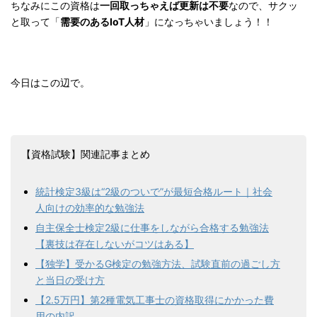
ちなみにこの資格は
一回取っちゃえば更新は不要
なので、サクッ
と取って「
需要のあるIoT人材
」になっちゃいましょう！！
今日はこの辺で。
【資格試験】関連記事まとめ
統計検定3級は“2級のついで”が最短合格ルート｜社会
人向けの効率的な勉強法
自主保全士検定2級に仕事をしながら合格する勉強法
【裏技は存在しないがコツはある】
【独学】受かるG検定の勉強方法、試験直前の過ごし方
と当日の受け方
【2.5万円】第2種電気工事士の資格取得にかかった費
用の内訳