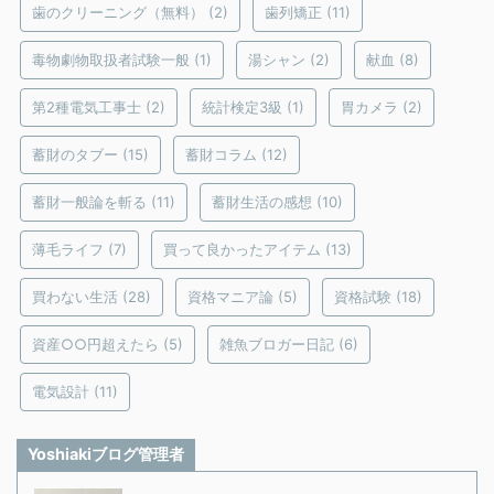
歯のクリーニング（無料）
(2)
歯列矯正
(11)
毒物劇物取扱者試験一般
(1)
湯シャン
(2)
献血
(8)
第2種電気工事士
(2)
統計検定3級
(1)
胃カメラ
(2)
蓄財のタブー
(15)
蓄財コラム
(12)
蓄財一般論を斬る
(11)
蓄財生活の感想
(10)
薄毛ライフ
(7)
買って良かったアイテム
(13)
買わない生活
(28)
資格マニア論
(5)
資格試験
(18)
資産○○円超えたら
(5)
雑魚ブロガー日記
(6)
電気設計
(11)
Yoshiakiブログ管理者