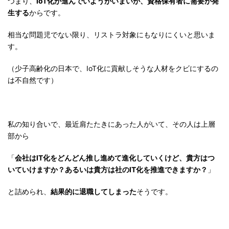
つまり、
IoT化が進んでいようがいまいが、資格保有者に需要が発
生する
からです。
相当な問題児でない限り、リストラ対象にもなりにくいと思いま
す。
（少子高齢化の日本で、IoT化に貢献しそうな人材をクビにするの
は不自然です）
私の知り合いで、最近肩たたきにあった人がいて、その人は上層
部から
「
会社はIT化をどんどん推し進めて進化していくけど、貴方はつ
いていけますか？あるいは貴方は社のIT化を推進できますか？
」
と詰められ、
結果的に退職してしまった
そうです。