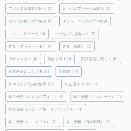
アボカド水耕栽培日記
(4)
オンボロアパート体験記
(4)
コスパの良い大学生活
(9)
ダメリーマンの哲学
(109)
トイレエピソード
(3)
ヒゲとの付き合い方
(2)
乞食（プライベート）
(4)
乞食（職場）
(7)
冷水シャワー
(4)
家計公開
(28)
家計管理に関して
(6)
家電寿命延ばしネタ
(3)
断捨離
(14)
株やりたい人向け情報
(27)
株主優待（IKK）
(1)
株主優待（クスリのアオキ）
(1)
株主優待（ノバレーゼ）
(1)
株主優待（ハニーズホールディングス）
(1)
株主優待（ユニカフェ）
(2)
株主優待（日本製紙）
(2)