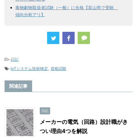
毒物劇物取扱者試験（一般）に合格【富山県で受験、
傾向分析アリ】
-
日記
-
IoTシステム技術検定
,
資格試験
関連記事
日記
メーカーの電気（回路）設計職がき
つい理由4つを解説