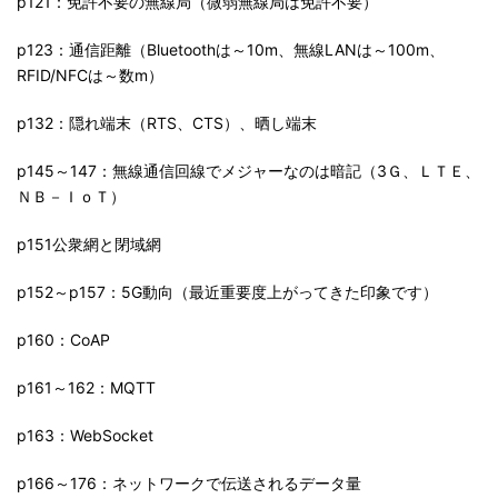
p121：免許不要の無線局（微弱無線局は免許不要）
p123：通信距離（Bluetoothは～10m、無線LANは～100m、
RFID/NFCは～数m）
p132：隠れ端末（RTS、CTS）、晒し端末
p145～147：無線通信回線でメジャーなのは暗記（3Ｇ、ＬＴＥ、
ＮＢ－ＩｏＴ）
p151公衆網と閉域網
p152～p157：5G動向（最近重要度上がってきた印象です）
p160：CoAP
p161～162：MQTT
p163：WebSocket
p166～176：ネットワークで伝送されるデータ量