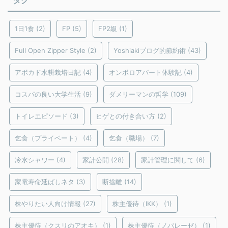
タグ
1日1食
(2)
FP
(5)
FP2級
(1)
Full Open Zipper Style
(2)
Yoshiakiブログ的節約術
(43)
アボカド水耕栽培日記
(4)
オンボロアパート体験記
(4)
コスパの良い大学生活
(9)
ダメリーマンの哲学
(109)
トイレエピソード
(3)
ヒゲとの付き合い方
(2)
乞食（プライベート）
(4)
乞食（職場）
(7)
冷水シャワー
(4)
家計公開
(28)
家計管理に関して
(6)
家電寿命延ばしネタ
(3)
断捨離
(14)
株やりたい人向け情報
(27)
株主優待（IKK）
(1)
株主優待（クスリのアオキ）
(1)
株主優待（ノバレーゼ）
(1)