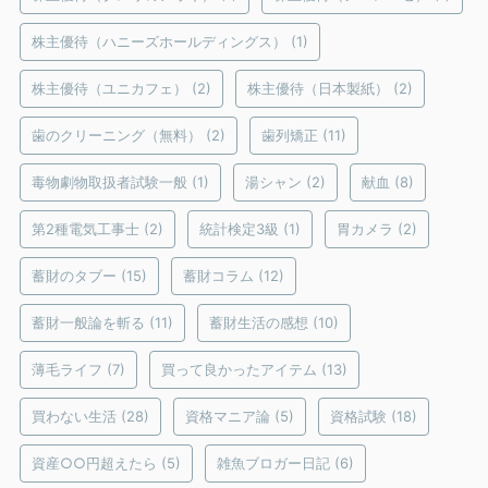
株主優待（ハニーズホールディングス）
(1)
株主優待（ユニカフェ）
(2)
株主優待（日本製紙）
(2)
歯のクリーニング（無料）
(2)
歯列矯正
(11)
毒物劇物取扱者試験一般
(1)
湯シャン
(2)
献血
(8)
第2種電気工事士
(2)
統計検定3級
(1)
胃カメラ
(2)
蓄財のタブー
(15)
蓄財コラム
(12)
蓄財一般論を斬る
(11)
蓄財生活の感想
(10)
薄毛ライフ
(7)
買って良かったアイテム
(13)
買わない生活
(28)
資格マニア論
(5)
資格試験
(18)
資産○○円超えたら
(5)
雑魚ブロガー日記
(6)