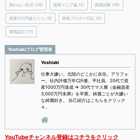
買わない生活
(28)
資格マニア論
(5)
資格試験
(18)
資産○○円超えたら
(5)
雑魚ブロガー日記
(6)
電気設計
(11)
Yoshiakiブログ管理者
Yoshiaki
仕事大嫌い。北陸のどこかに在住。アラフォ
ー。社内評価万年C評価。平社員。20代で資
産1000万円達成 ⇒ 30代でマス層（金融資産
3,000万円未満）を卒業。綺麗ごとが大嫌い
な綺麗好き。 自己紹介はこちらをクリック
↓。
YouTubeチャンネル登録はコチラをクリック