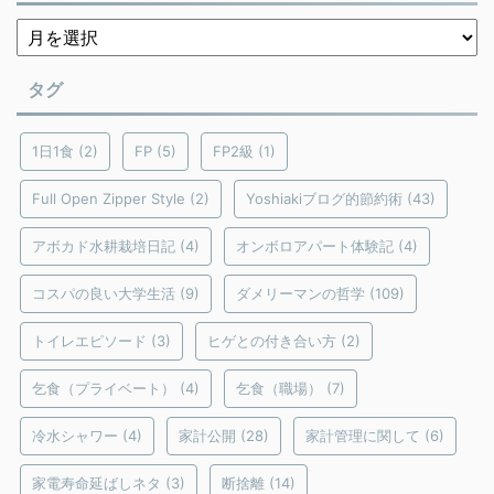
タグ
1日1食
(2)
FP
(5)
FP2級
(1)
Full Open Zipper Style
(2)
Yoshiakiブログ的節約術
(43)
アボカド水耕栽培日記
(4)
オンボロアパート体験記
(4)
コスパの良い大学生活
(9)
ダメリーマンの哲学
(109)
トイレエピソード
(3)
ヒゲとの付き合い方
(2)
乞食（プライベート）
(4)
乞食（職場）
(7)
冷水シャワー
(4)
家計公開
(28)
家計管理に関して
(6)
家電寿命延ばしネタ
(3)
断捨離
(14)