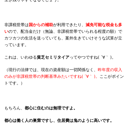
非課税世帯は
国からの補助
が利用できたり、
減免可能な税金も多
い
ので、配当金だけ（無論、非課税世帯でいられる程度の額）で
カツカツの生活を送っていても、案外生きていけそうな試算が立
っています。
これは、いわゆる
貧乏セミリタイア
ってやつですね( ´∀｀ )。
（現行の法律では、現在の資産額は一切関係なく、
昨年度の収入
のみが非課税世帯の判断基準みたいですね( ´∀｀ )。
ここがポイン
トです。）
もちろん、
都心に住むのは無理ですよ。
都心は働く人の巣窟ですし、住居費は鬼のように高いです。