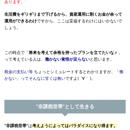
あります。
生活費をギリギリまで下げるから、資産運用に割くお金が余って
運用ができるわけ
ですから、ここは妥協するわけにはいかないで
しょう。
この時点で「
将来を考えて余裕を持ったプランを立てたいな♬
」
って考えている人は、
働かない
覚悟が足らない
と思います。
税金の支払い等
ちょっとシミュレートするとわかりますが、
「働
かない」ってそんなに甘くは無い
ですよ( ´∀｀ )。
”非課税世帯”として生きる
”非課税世帯”
は
考えようによってはパラダイスになり得ます。