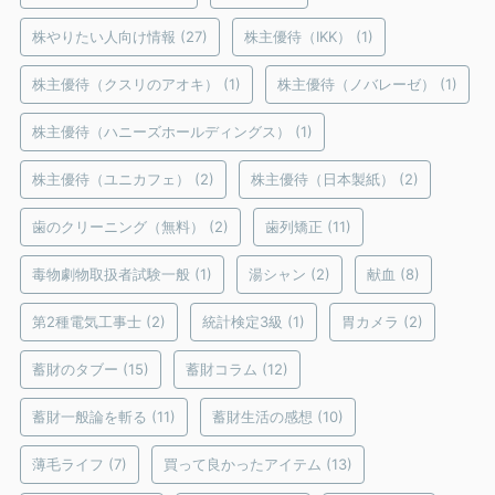
株やりたい人向け情報
(27)
株主優待（IKK）
(1)
株主優待（クスリのアオキ）
(1)
株主優待（ノバレーゼ）
(1)
株主優待（ハニーズホールディングス）
(1)
株主優待（ユニカフェ）
(2)
株主優待（日本製紙）
(2)
歯のクリーニング（無料）
(2)
歯列矯正
(11)
毒物劇物取扱者試験一般
(1)
湯シャン
(2)
献血
(8)
第2種電気工事士
(2)
統計検定3級
(1)
胃カメラ
(2)
蓄財のタブー
(15)
蓄財コラム
(12)
蓄財一般論を斬る
(11)
蓄財生活の感想
(10)
薄毛ライフ
(7)
買って良かったアイテム
(13)