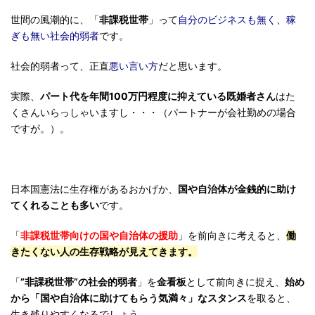
世間の風潮的に、「
非課税世帯
」って
自分のビジネスも無く、稼
ぎも無い社会的弱者
です。
社会的弱者って、正直
悪い言い方
だと思います。
実際、
パート代を年間100万円程度に抑えている既婚者さん
はた
くさんいらっしゃいますし・・・（パートナーが会社勤めの場合
ですが。）。
日本国憲法に生存権があるおかげか、
国や自治体が金銭的に助け
てくれることも多い
です。
「
非課税世帯向けの国や自治体の援助
」を前向きに考えると、
働
きたくない人の生存戦略が見えてきます。
「
”非課税世帯”の社会的弱者
」を
金看板
として前向きに捉え、
始め
から「国や自治体に助けてもらう気満々」なスタンス
を取ると、
生き残りやすくなるでしょう。