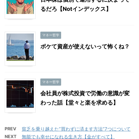
るだろ【Notインデックス】
マネー哲学
ボケて資産が使えないって怖くね？
マネー哲学
会社員が株式投資で労働の意識が変
わった話【堂々と楽を求める】
PREV
貧乏を乗り越えた”買わずに済ます方法”7つについて
NEXT
無能でも幸せになれる生き方【金がすべて】