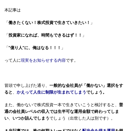
本記事は
「
働きたくない！株式投資で生きていきたい！
」
「
投資家になれば、時間もできるはず！！
」
「
”億り人”に、俺はなる！！！
」
って人に
現実をお知らせする内容
です。
冒頭で申し上げた通り、
一般的な会社員が「働かない」選択をす
ると
、
かえって人生に制限が生まれてしまう
でしょう。
また、働かないで株式投資一本で生きていこうと検討すると、
普
通の会社員レベルの収入では生半可な運用金額で終わってしま
い
、
いつか詰んでしまう
でしょう（出世した人は別です）。
＊当記事では、株の短期トレードではなく
配当金を得る運用
を想