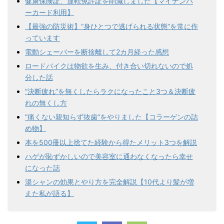
健康保険証、運転免許証を削減しました【マイナンバ
ーカード利用】
【最強の防災術】“身ひとつで逃げられる状態“を常に作
っています
電動シェーバーを断捨離して2カ月経った感想
ロードバイクは物欲を生み、付き合い切れないので処
分した話
”決断疲れ”を無くしたらラクになったこと3つ＆決断疲
れの無くし方
”痛くない親知らず抜歯”をやりました【コラーゲンの詰
め物】
本を500冊以上捨てた経験から得たメリット3つを解説
ハゲが恥ずかしいので美容室に通わなくなったら幸せ
になった話
湯シャンの効果とやり方を完全解説【10代より髪が増
えた私が語る】