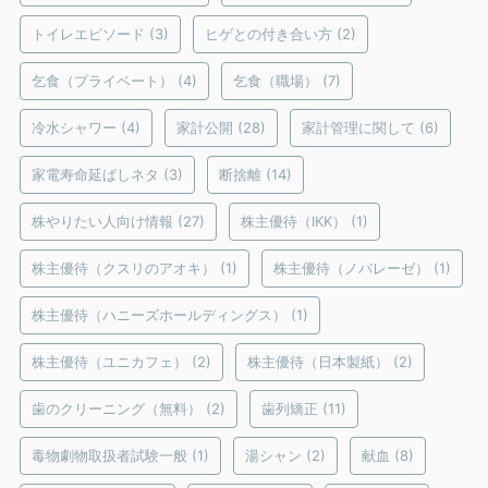
トイレエピソード
(3)
ヒゲとの付き合い方
(2)
乞食（プライベート）
(4)
乞食（職場）
(7)
冷水シャワー
(4)
家計公開
(28)
家計管理に関して
(6)
家電寿命延ばしネタ
(3)
断捨離
(14)
株やりたい人向け情報
(27)
株主優待（IKK）
(1)
株主優待（クスリのアオキ）
(1)
株主優待（ノバレーゼ）
(1)
株主優待（ハニーズホールディングス）
(1)
株主優待（ユニカフェ）
(2)
株主優待（日本製紙）
(2)
歯のクリーニング（無料）
(2)
歯列矯正
(11)
毒物劇物取扱者試験一般
(1)
湯シャン
(2)
献血
(8)