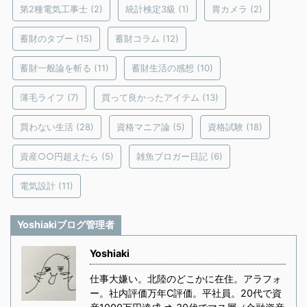
第2種電気工事士
(2)
統計検定3級
(1)
胃カメラ
(2)
蓄財のタブー
(15)
蓄財コラム
(12)
蓄財一般論を斬る
(11)
蓄財生活の感想
(10)
薄毛ライフ
(7)
買って良かったアイテム
(13)
買わない生活
(28)
資格マニア論
(5)
資格試験
(18)
資産○○円超えたら
(5)
雑魚ブロガー日記
(6)
電気設計
(11)
Yoshiakiブログ管理者
Yoshiaki
仕事大嫌い。北陸のどこかに在住。アラフォ
ー。社内評価万年C評価。平社員。20代で資