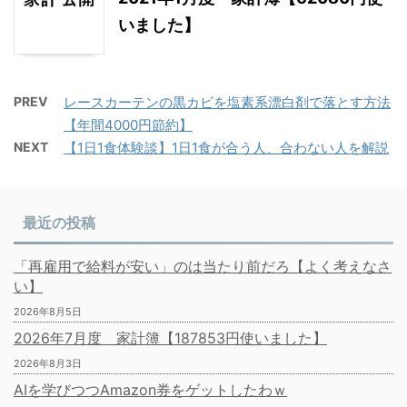
いました】
PREV
レースカーテンの黒カビを塩素系漂白剤で落とす方法
【年間4000円節約】
NEXT
【1日1食体験談】1日1食が合う人、合わない人を解説
最近の投稿
「再雇用で給料が安い」のは当たり前だろ【よく考えなさ
い】
2026年8月5日
2026年7月度 家計簿【187853円使いました】
2026年8月3日
AIを学びつつAmazon券をゲットしたわｗ