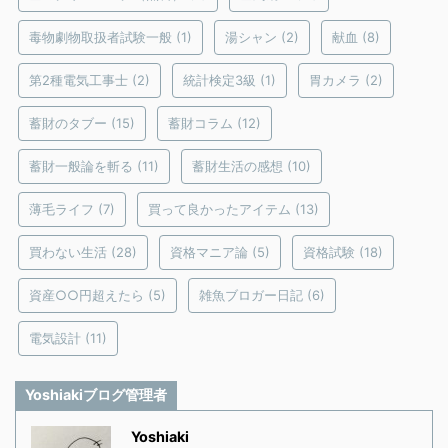
毒物劇物取扱者試験一般
(1)
湯シャン
(2)
献血
(8)
第2種電気工事士
(2)
統計検定3級
(1)
胃カメラ
(2)
蓄財のタブー
(15)
蓄財コラム
(12)
蓄財一般論を斬る
(11)
蓄財生活の感想
(10)
薄毛ライフ
(7)
買って良かったアイテム
(13)
買わない生活
(28)
資格マニア論
(5)
資格試験
(18)
資産○○円超えたら
(5)
雑魚ブロガー日記
(6)
電気設計
(11)
Yoshiakiブログ管理者
Yoshiaki