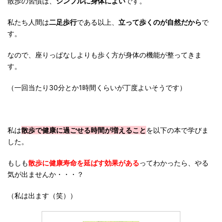
散歩の習慣は、
シンプルに身体によい
です。
私たち人間は
二足歩行
である以上、
立って歩くのが自然だから
で
す。
なので、座りっぱなしよりも歩く方が身体の機能が整ってきま
す。
（一回当たり30分とか1時間くらいが丁度よいそうです）
私は
散歩で健康に過ごせる時間が増えること
を以下の本で学びま
した。
もしも
散歩に健康寿命を延ばす効果がある
ってわかったら、やる
気が出ませんか・・・？
（私は出ます（笑））