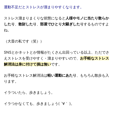
運動不足だとストレスが溜まりやすくなります。
ストレス溜まりまくりな状態になると
人様やモノに当たり散らか
したり
、
散財したり
、
部屋でひとり大騒ぎしたり
するものですよ
ね。
（大昔の私です（笑））
SNSとかネットとか情報がたくさん出回っている以上、ただでさ
えストレスを受けやすく・溜まりやすいので、
お手軽なストレス
解消法は身に付けて損は無い
です。
お手軽なストレス解消法は
軽い運動にあたり
、もちろん散歩も入
ります。
イラついたら、歩きましょう。
イラつかなくても、歩きましょう( ´∀｀ )。