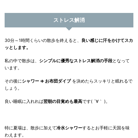
ストレス解消
30分～1時間くらいの散歩を終えると、
良い感じに汗をかけてスカ
ッとします。
私の中で散歩は、
シンプルに優秀なストレス解消の手段
となって
います。
その後に
シャワー ⇒ お布団ダイブ
を決めたらスッキリと眠れるで
しょう。
良い睡眠に入れれば
翌朝の目覚めも最高
です( ´∀｀ )。
特に夏場は、散歩に加えて
冷水シャワー
するとお手軽に天国を味
わえます。