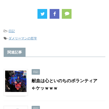
-
日記
-
ダメリーマンの哲学
関連記事
日記
献血は心といのちのボランティア
←ケッｗｗｗ
日記