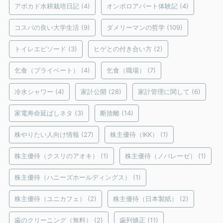
アボカド水耕栽培日記
(4)
オンボロアパート体験記
(4)
コスパの良い大学生活
(9)
ダメリーマンの哲学
(109)
トイレエピソード
(3)
ヒゲとの付き合い方
(2)
乞食（プライベート）
(4)
乞食（職場）
(7)
冷水シャワー
(4)
家計公開
(28)
家計管理に関して
(6)
家電寿命延ばしネタ
(3)
断捨離
(14)
株やりたい人向け情報
(27)
株主優待（IKK）
(1)
株主優待（クスリのアオキ）
(1)
株主優待（ノバレーゼ）
(1)
株主優待（ハニーズホールディングス）
(1)
株主優待（ユニカフェ）
(2)
株主優待（日本製紙）
(2)
歯のクリーニング（無料）
(2)
歯列矯正
(11)