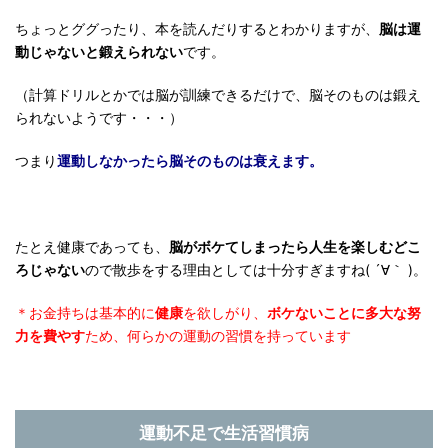
ちょっとググったり、本を読んだりするとわかりますが、
脳は運
動じゃないと鍛えられない
です。
（計算ドリルとかでは脳が訓練できるだけで、脳そのものは鍛え
られないようです・・・）
つまり
運動しなかったら脳そのものは衰えます。
たとえ健康であっても、
脳がボケてしまったら人生を楽しむどこ
ろじゃない
ので散歩をする理由としては十分すぎますね( ´∀｀ )。
＊お金持ちは基本的に
健康
を欲しがり、
ボケないことに多大な努
力を費やす
ため、何らかの運動の習慣を持っています
運動不足で生活習慣病