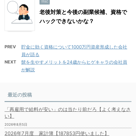
日記
老後対策と今後の副業候補、資格で
ハックできないかな？
PREV
貯金に効く資格について1000万円資産形成した会社
員が語る
NEXT
髭を生やすメリットを24歳からヒゲキャラの会社員
が解説
最近の投稿
「再雇用で給料が安い」のは当たり前だろ【よく考えなさ
い】
2026年8月5日
2026年7月度 家計簿【187853円使いました】