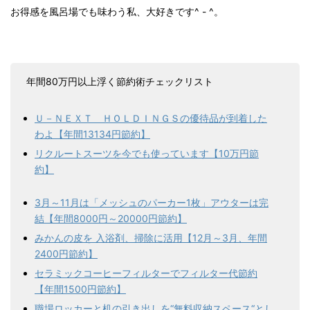
お得感を風呂場でも味わう私、大好きです^ - ^。
年間80万円以上浮く節約術チェックリスト
Ｕ－ＮＥＸＴ ＨＯＬＤＩＮＧＳの優待品が到着した
わよ【年間13134円節約】
リクルートスーツを今でも使っています【10万円節
約】
3月～11月は「メッシュのパーカー1枚」アウターは完
結【年間8000円～20000円節約】
みかんの皮を 入浴剤、掃除に活用【12月～3月、年間
2400円節約】
セラミックコーヒーフィルターでフィルター代節約
【年間1500円節約】
職場ロッカーと机の引き出しを“無料収納スペース“とし