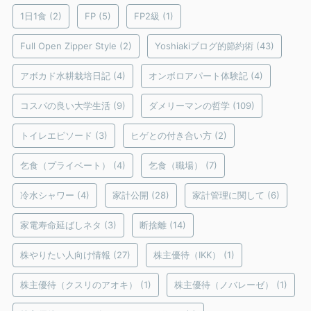
1日1食
(2)
FP
(5)
FP2級
(1)
Full Open Zipper Style
(2)
Yoshiakiブログ的節約術
(43)
アボカド水耕栽培日記
(4)
オンボロアパート体験記
(4)
コスパの良い大学生活
(9)
ダメリーマンの哲学
(109)
トイレエピソード
(3)
ヒゲとの付き合い方
(2)
乞食（プライベート）
(4)
乞食（職場）
(7)
冷水シャワー
(4)
家計公開
(28)
家計管理に関して
(6)
家電寿命延ばしネタ
(3)
断捨離
(14)
株やりたい人向け情報
(27)
株主優待（IKK）
(1)
株主優待（クスリのアオキ）
(1)
株主優待（ノバレーゼ）
(1)