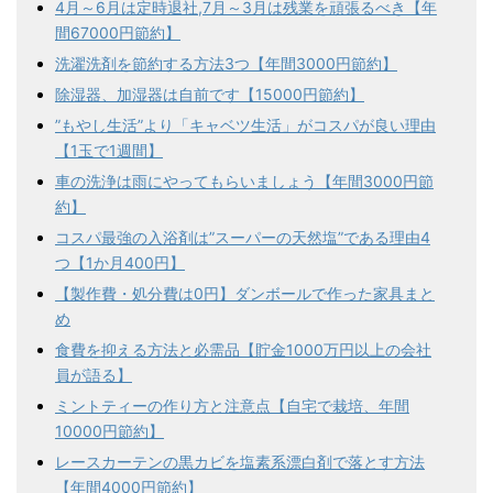
4月～6月は定時退社,7月～3月は残業を頑張るべき【年
間67000円節約】
洗濯洗剤を節約する方法3つ【年間3000円節約】
除湿器、加湿器は自前です【15000円節約】
”もやし生活”より「キャベツ生活」がコスパが良い理由
【1玉で1週間】
車の洗浄は雨にやってもらいましょう【年間3000円節
約】
コスパ最強の入浴剤は”スーパーの天然塩”である理由4
つ【1か月400円】
【製作費・処分費は0円】ダンボールで作った家具まと
め
食費を抑える方法と必需品【貯金1000万円以上の会社
員が語る】
ミントティーの作り方と注意点【自宅で栽培、年間
10000円節約】
レースカーテンの黒カビを塩素系漂白剤で落とす方法
【年間4000円節約】