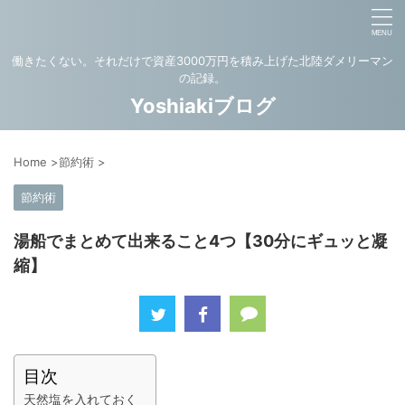
働きたくない。それだけで資産3000万円を積み上げた北陸ダメリーマン
の記録。
Yoshiakiブログ
Home
>
節約術
>
節約術
湯船でまとめて出来ること4つ【30分にギュッと凝
縮】
目次
天然塩を入れておく