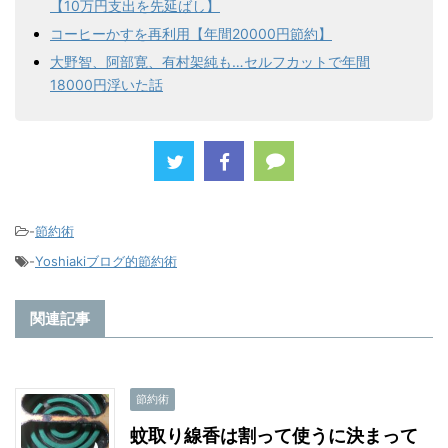
【10万円支出を先延ばし】
コーヒーかすを再利用【年間20000円節約】
大野智、阿部寛、有村架純も…セルフカットで年間
18000円浮いた話
-
節約術
-
Yoshiakiブログ的節約術
関連記事
節約術
蚊取り線香は割って使うに決まって