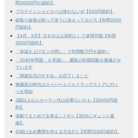
間24000円の節約】
プロテインシェイカーは使わないぜ【500円節約】
蚊取り線香は割って使うに決まってるだろ【年間3000
円節約】
【4月、5月】ヨモギは入浴剤として使用可能【年間
2000円節約】
「体温を上げるツボ押し」で年間数万円を節約！
「2040年問題」を意識し、通販の利用回数を激減させ
ています
「簡易生活のすすめ」を読了しました
物価高の時代はスーパーよりもドラッグストアに行く
べき理由
2階以上ならカーテン代は必要ないかも【20000円節
約】
湯船でまとめて出来ること4つ【30分にギュッと凝
縮】
日焼け止め費用を抑える方法3つ【年間1500円節約】