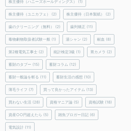
株主優待（ハニーズホールディングス）
(1)
株主優待（ユニカフェ）
(2)
株主優待（日本製紙）
(2)
歯のクリーニング（無料）
(2)
歯列矯正
(11)
毒物劇物取扱者試験一般
(1)
湯シャン
(2)
献血
(8)
第2種電気工事士
(2)
統計検定3級
(1)
胃カメラ
(2)
蓄財のタブー
(15)
蓄財コラム
(12)
蓄財一般論を斬る
(11)
蓄財生活の感想
(10)
薄毛ライフ
(7)
買って良かったアイテム
(13)
買わない生活
(28)
資格マニア論
(5)
資格試験
(18)
資産○○円超えたら
(5)
雑魚ブロガー日記
(6)
電気設計
(11)