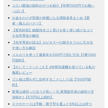
コスパ最強の節約おやつを紹介【年間1500円でお腹い
っぱい】
お金をかけず部屋が綺麗になる掃除道具まとめ【業
者・職人のパクリ】
【変色対策】銅製排水ゴミ受けを長く使い続けるコツ
を化学専攻が解説
【化学専攻が語る】カビキラーの能力をフルに引き出
す使い方を解説
メルカリを使って最新本を500円で読む方法【1冊1000
円節約】
【かして！どっとこむ】4年間洗濯機を借りている私が
徹底レビュー
ゴミ箱は買わずに自作することにした話【1500円節
約】
家電は値切ったほうが良い！元 家電販売員の値切り交
渉術4つ【5万円以上節約】
スマホケースは手帳・冊子型を選ぶと6年以上は持つ