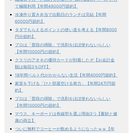
て極限利用【年間49000円節約】
冷凍作り置き弁当で出勤日のランチは完結【年間
60000円節約】
タダでもらえるポイントの使い道を考える【年間8000
円分節約】
プロは「普段の掃除」で洗剤をほぼ使わないらしい
【年間10000円の節約】
クスリのアオキの優待カードが到着したぞ【お会計金
額は毎回3％OFF】
18年間ベルト代がかからない生活【年間4000円節約】
家賃を下げる「ひと部屋空ける努力」【年間24万円節
約】
プロは「普段の掃除」で洗剤をほぼ使わないらしい
【年間10000円の節約】
マウス、キーボードは有線型を選ぶ理由3つ【蓄財と健
康の両立】
ついに無料でコーヒーが飲めるようになったｗｗ【年