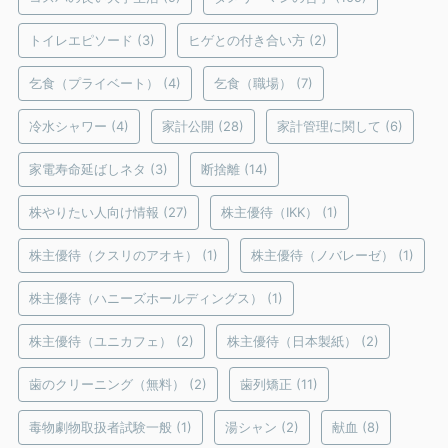
トイレエピソード
(3)
ヒゲとの付き合い方
(2)
乞食（プライベート）
(4)
乞食（職場）
(7)
冷水シャワー
(4)
家計公開
(28)
家計管理に関して
(6)
家電寿命延ばしネタ
(3)
断捨離
(14)
株やりたい人向け情報
(27)
株主優待（IKK）
(1)
株主優待（クスリのアオキ）
(1)
株主優待（ノバレーゼ）
(1)
株主優待（ハニーズホールディングス）
(1)
株主優待（ユニカフェ）
(2)
株主優待（日本製紙）
(2)
歯のクリーニング（無料）
(2)
歯列矯正
(11)
毒物劇物取扱者試験一般
(1)
湯シャン
(2)
献血
(8)