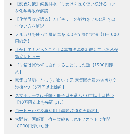
【変色対策】銅製排水ゴミ受けを長く使い続けるコツ
を化学専攻が解説
【化学専攻が語る】カビキラーの能力をフルに引き出
す使い方を解説
メルカリを使って最新本を500円で読む方法【1冊1000
円節約】
【かして！どっとこむ】4年間洗濯機を借りている私が
徹底レビュー
ゴミ箱は買わずに自作することにした話【1500円節
約】
家電は値切ったほうが良い！元 家電販売員の値切り交
渉術4つ【5万円以上節約】
スマホケースは手帳・冊子型を選ぶと6年以上は持つ
【10万円支出を先延ばし】
コーヒーかすを再利用【年間20000円節約】
大野智、阿部寛、有村架純も…セルフカットで年間
18000円浮いた話