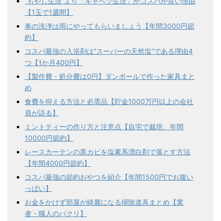
”もやし生活”より「キャベツ生活」がコスパが良い理由
【1玉で1週間】
車の洗浄は雨にやってもらいましょう【年間3000円節
約】
コスパ最強の入浴剤は”スーパーの天然塩”である理由4
つ【1か月400円】
【製作費・処分費は0円】ダンボールで作った家具まと
め
食費を抑える方法と必需品【貯金1000万円以上の会社
員が語る】
ミントティーの作り方と注意点【自宅で栽培、年間
10000円節約】
レースカーテンの黒カビを塩素系漂白剤で落とす方法
【年間4000円節約】
コスパ最強の節約おやつを紹介【年間1500円でお腹い
っぱい】
お金をかけず部屋が綺麗になる掃除道具まとめ【業
者・職人のパクリ】