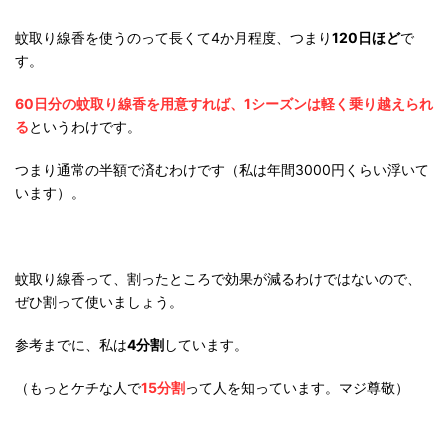
蚊取り線香を使うのって長くて4か月程度、つまり
120日ほど
で
す。
60日分の蚊取り線香を用意すれば、1シーズンは軽く乗り越えられ
る
というわけです。
つまり通常の半額で済むわけです（私は年間3000円くらい浮いて
います）。
蚊取り線香って、割ったところで効果が減るわけではないので、
ぜひ割って使いましょう。
参考までに、私は
4分割
しています。
（もっとケチな人で
15分割
って人を知っています。マジ尊敬）