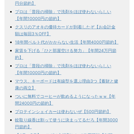
円分節約】
プロは「普段の掃除」で洗剤をほぼ使わないらしい
【年間10000円の節約】
クスリのアオキの優待カードが到着したぞ【お会計金
額は毎回3％OFF】
18年間ベルト代がかからない生活【年間4000円節約】
家賃を下げる「ひと部屋空ける努力」【年間24万円節
約】
プロは「普段の掃除」で洗剤をほぼ使わないらしい
【年間10000円の節約】
マウス、キーボードは有線型を選ぶ理由3つ【蓄財と健
康の両立】
ついに無料でコーヒーが飲めるようになったｗｗ【年
間24000円の節約】
プロテインシェイカーは使わないぜ【500円節約】
蚊取り線香は割って使うに決まってるだろ【年間3000
円節約】