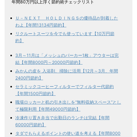
年間80万円以上浮く節約術チェックリスト
Ｕ－ＮＥＸＴ ＨＯＬＤＩＮＧＳの優待品が到着した
わよ【年間13134円節約】
リクルートスーツを今でも使っています【10万円節
約】
3月～11月は「メッシュのパーカー1枚」アウターは完
結【年間8000円～20000円節約】
みかんの皮を 入浴剤、掃除に活用【12月～3月、年間
2400円節約】
セラミックコーヒーフィルターでフィルター代節約
【年間1500円節約】
職場ロッカーと机の引き出しを“無料収納スペース“とし
て極限利用【年間49000円節約】
冷凍作り置き弁当で出勤日のランチは完結【年間
60000円節約】
タダでもらえるポイントの使い道を考える【年間8000