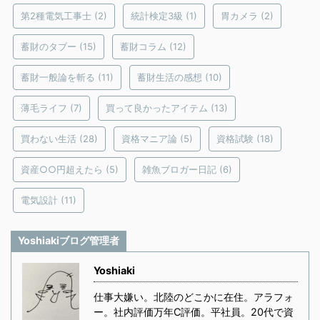
第2種電気工事士
(2)
統計検定3級
(1)
胃カメラ
(2)
蓄財のタブー
(15)
蓄財コラム
(12)
蓄財一般論を斬る
(11)
蓄財生活の感想
(10)
薄毛ライフ
(7)
買って良かったアイテム
(13)
買わない生活
(28)
資格マニア論
(5)
資格試験
(18)
資産○○円超えたら
(5)
雑魚ブロガー日記
(6)
電気設計
(11)
Yoshiakiブログ管理者
Yoshiaki
仕事大嫌い。北陸のどこかに在住。アラフォ
ー。社内評価万年C評価。平社員。20代で資